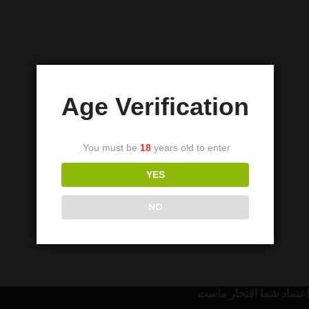
Age Verification
You must be
18
years old to enter.
YES
NO
اعتماد شما افتخار ماست