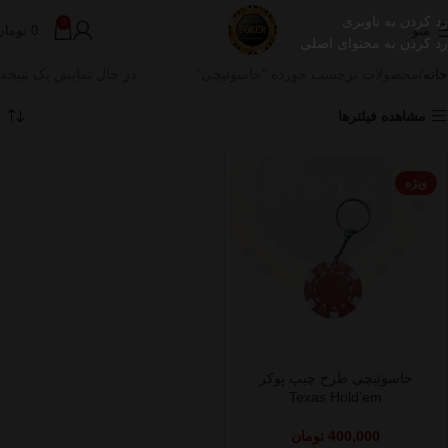
رد کردن به ناوبری
0
منو
0
تومان
رد کردن به محتوای اصلی
خانه
محصولات برچسب خورده “جاسوئیچی”
در حال نمایش یک نتیجه
مشاهده فیلترها
ویژه
جاسوئیچی طرح چیپ پوکر
Texas Hold’em
400,000
تومان