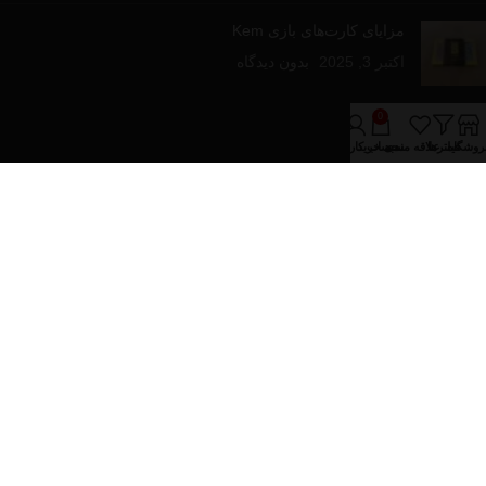
مزایای کارت‌های بازی Kem
اکتبر 3, 2025
بدون دیدگاه
لینک های مفید
0
روشگاه
فیلترها
علاقه مندی
سبد خرید
حساب کاربری من
درباره فروشینا
تماس با ما
مقالات آموزشی
فروشگاه
دسته‌های محصولات
پازل و بازی های رومیزی
تجهیزات پوکر
کارت های بازی
کیف و پکیج های پوکر
تمام حقوق برای فروشینا محفوظ می باشد.