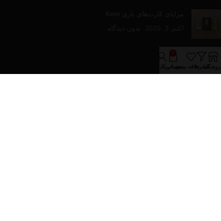
مزایای کارت‌های بازی Kem
اکتبر 3, 2025
بدون دیدگاه
لینک های مفید
0
روشگاه
فیلترها
علاقه مندی
سبد خرید
حساب کاربری من
درباره فروشینا
تماس با ما
مقالات آموزشی
فروشگاه
دسته‌های محصولات
پازل و بازی های رومیزی
تجهیزات پوکر
کارت های بازی
کیف و پکیج های پوکر
تمام حقوق برای فروشینا محفوظ می باشد.