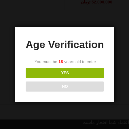
52,000,000
تومان
Age Verification
You must be
18
years old to enter.
YES
NO
اعتماد شما افتخار ماست