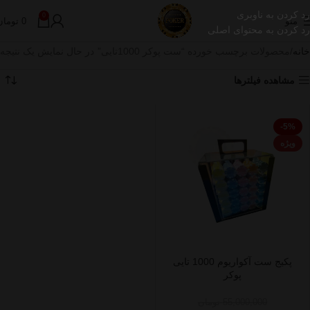
رد کردن به ناوبری
0
منو
0
تومان
رد کردن به محتوای اصلی
خانه
محصولات برچسب خورده “ست پوکر 1000تایی”
در حال نمایش یک نتیجه
مشاهده فیلترها
-5%
ویژه
پکیج ست آکواریوم 1000 تایی
پوکر
55,000,000
تومان