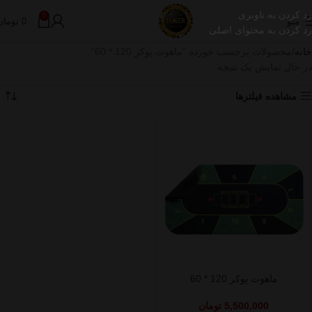
رد کردن به ناوبری
0
منو
0
تومان
رد کردن به محتوای اصلی
خانه
محصولات برچسب خورده “ماهوت پوکر 120 * 60”
در حال نمایش یک نتیجه
مشاهده فیلترها
ماهوت پوکر 120 * 60
5,500,000
تومان