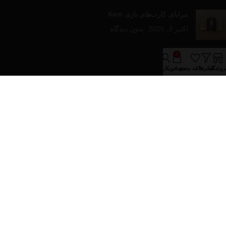
مزایای کارت‌های بازی Kem
اکتبر 3, 2025
بدون دیدگاه
لینک های مفید
0
روشگاه
فیلترها
علاقه مندی
سبد خرید
حساب کاربری من
درباره فروشینا
تماس با ما
مقالات آموزشی
فروشگاه
دسته‌های محصولات
پازل و بازی های رومیزی
تجهیزات پوکر
کارت های بازی
کیف و پکیج های پوکر
تمام حقوق برای فروشینا محفوظ می باشد.