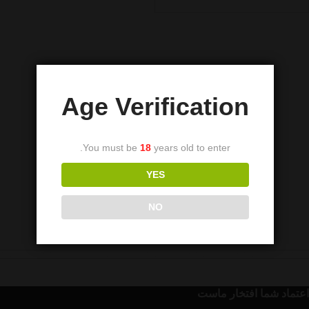
Age Verification
You must be
18
years old to enter.
YES
NO
اعتماد شما افتخار ماست