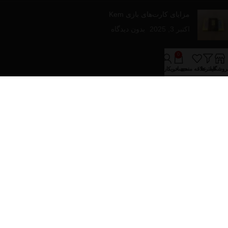
مزایای کارت‌های بازی Kem
اکتبر 3, 2025
بدون دیدگاه
لینک های مفید
0
روشگاه
فیلترها
علاقه مندی
سبد خرید
حساب کاربری من
درباره فروشینا
تماس با ما
مقالات آموزشی
فروشگاه
دسته‌های محصولات
پازل و بازی های رومیزی
تجهیزات پوکر
کارت های بازی
کیف و پکیج های پوکر
تمام حقوق برای فروشینا محفوظ می باشد.