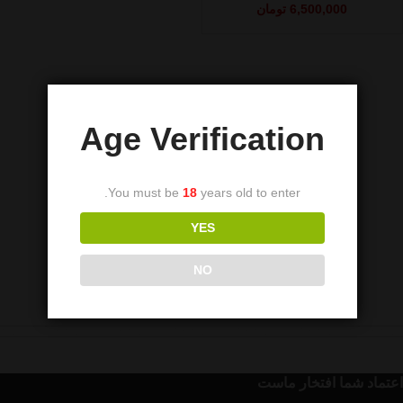
6,500,000
تومان
Age Verification
You must be
18
years old to enter.
YES
NO
اعتماد شما افتخار ماست