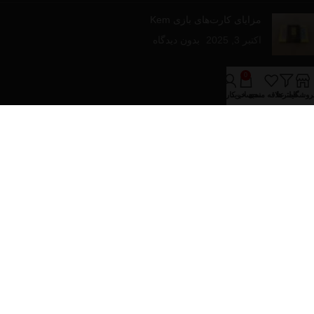
مزایای کارت‌های بازی Kem
اکتبر 3, 2025
بدون دیدگاه
لینک های مفید
0
روشگاه
فیلترها
علاقه مندی
سبد خرید
حساب کاربری من
درباره فروشینا
تماس با ما
مقالات آموزشی
فروشگاه
دسته‌های محصولات
پازل و بازی های رومیزی
تجهیزات پوکر
کارت های بازی
کیف و پکیج های پوکر
تمام حقوق برای فروشینا محفوظ می باشد.