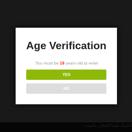
Age Verification
You must be
18
years old to enter.
YES
NO
اعتماد شما افتخار ماست