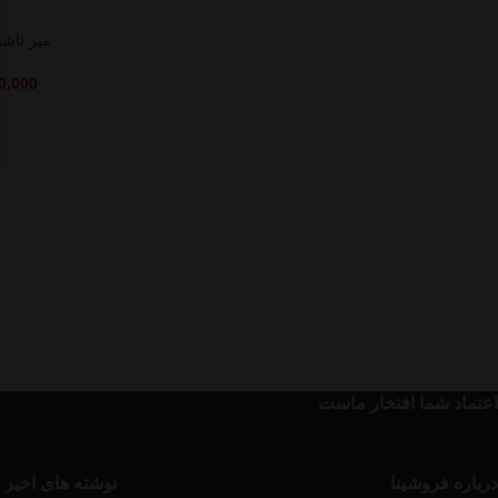
میز تاشو
0,000
اعتماد شما افتخار ماست
درباره فروشینا
نوشته های اخیر