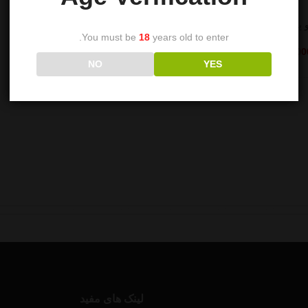
 پوکر طرح دار
You must be
18
years old to enter.
65,00
تومان
NO
YES
لینک های مفید