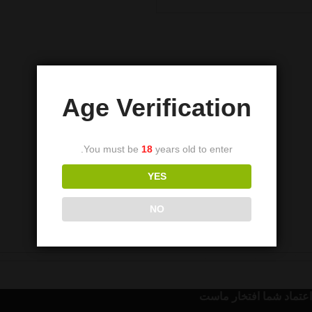
Age Verification
You must be
18
years old to enter.
YES
NO
اعتماد شما افتخار ماست