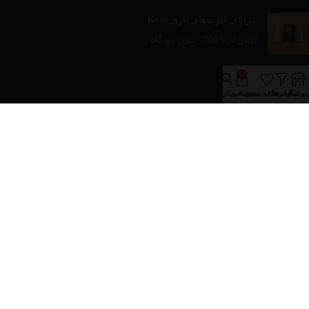
مزایای کارت‌های بازی Kem
اکتبر 3, 2025
بدون دیدگاه
لینک های مفید
0
روشگاه
فیلترها
علاقه مندی
سبد خرید
حساب کاربری من
درباره فروشینا
تماس با ما
مقالات آموزشی
فروشگاه
دسته‌های محصولات
پازل و بازی های رومیزی
تجهیزات پوکر
کارت های بازی
کیف و پکیج های پوکر
تمام حقوق برای فروشینا محفوظ می باشد.