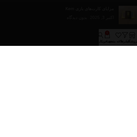
مزایای کارت‌های بازی Kem
اکتبر 3, 2025
بدون دیدگاه
لینک های مفید
0
روشگاه
فیلترها
علاقه مندی
سبد خرید
حساب کاربری من
درباره فروشینا
تماس با ما
مقالات آموزشی
فروشگاه
دسته‌های محصولات
پازل و بازی های رومیزی
تجهیزات پوکر
کارت های بازی
کیف و پکیج های پوکر
تمام حقوق برای فروشینا محفوظ می باشد.