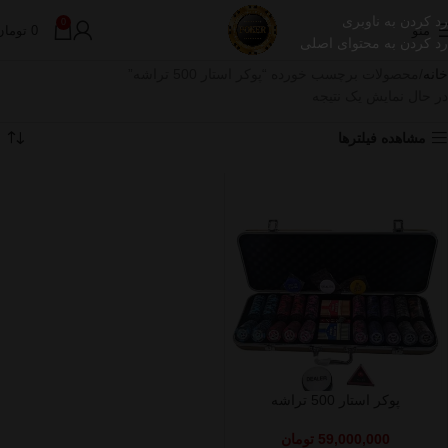
رد کردن به ناوبری
0
منو
0
تومان
رد کردن به محتوای اصلی
خانه
محصولات برچسب خورده “پوکر استار 500 تراشه”
در حال نمایش یک نتیجه
مشاهده فیلترها
پوکر استار 500 تراشه
59,000,000
تومان