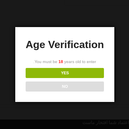
Age Verification
You must be
18
years old to enter.
YES
NO
اعتماد شما افتخار ماست