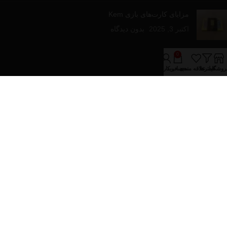
مزایای کارت‌های بازی Kem
اکتبر 3, 2025
بدون دیدگاه
لینک های مفید
0
روشگاه
فیلترها
علاقه مندی
سبد خرید
حساب کاربری من
درباره فروشینا
تماس با ما
مقالات آموزشی
فروشگاه
دسته‌های محصولات
پازل و بازی های رومیزی
تجهیزات پوکر
کارت های بازی
کیف و پکیج های پوکر
تمام حقوق برای فروشینا محفوظ می باشد.