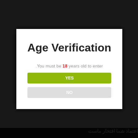
Age Verification
You must be
18
years old to enter.
YES
NO
اعتماد شما افتخار ماست