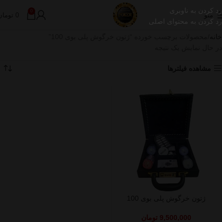
رد کردن به ناوبری
0
منو
0
تومان
رد کردن به محتوای اصلی
خانه
محصولات برچسب خورده “ژتون خرگوش پلی بوی 100”
در حال نمایش یک نتیجه
مشاهده فیلترها
ژتون خرگوش پلی بوی 100
9,500,000
تومان