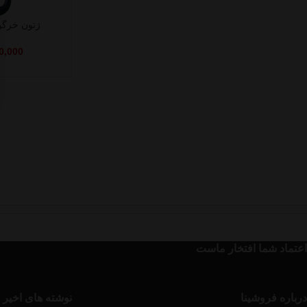
ژتون خرگوش
0,000
اعتماد شما افتخار ماست
درباره فروشینا
نوشته های اخیر