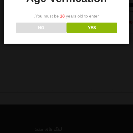
 پلی بوی 200
You must be
18
years old to enter.
20,00
تومان
NO
YES
لینک های مفید