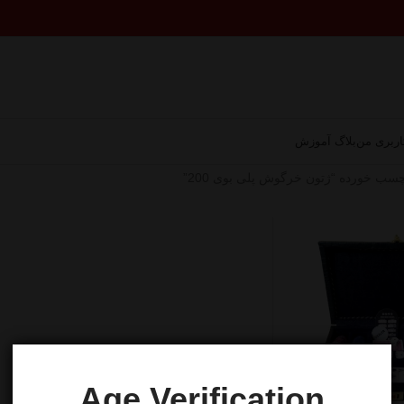
ربری من
بلاگ آموزش
ب خورده “ژتون خرگوش پلی بوی 200”
Age Verification