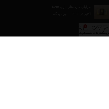
مزایای کارت‌های بازی Kem
اکتبر 3, 2025
بدون دیدگاه
لینک های مفید
0
روشگاه
فیلترها
علاقه مندی
سبد خرید
حساب کاربری من
درباره فروشینا
تماس با ما
مقالات آموزشی
فروشگاه
دسته‌های محصولات
پازل و بازی های رومیزی
تجهیزات پوکر
کارت های بازی
کیف و پکیج های پوکر
تمام حقوق برای فروشینا محفوظ می باشد.