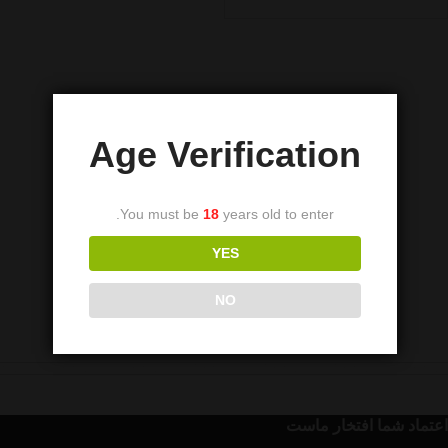
Age Verification
You must be
18
years old to enter.
YES
NO
اعتماد شما افتخار ماست