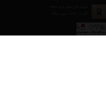
مزایای کارت‌های بازی Kem
اکتبر 3, 2025
بدون دیدگاه
لینک های مفید
0
روشگاه
فیلترها
علاقه مندی
سبد خرید
حساب کاربری من
درباره فروشینا
تماس با ما
مقالات آموزشی
فروشگاه
دسته‌های محصولات
پازل و بازی های رومیزی
تجهیزات پوکر
کارت های بازی
کیف و پکیج های پوکر
تمام حقوق برای فروشینا محفوظ می باشد.