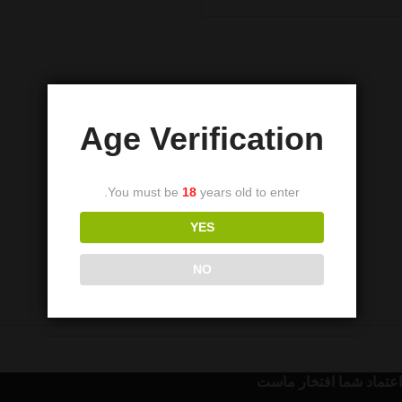
Age Verification
You must be
18
years old to enter.
YES
NO
اعتماد شما افتخار ماست