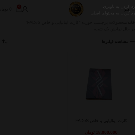
رد کردن به ناوبری
0
منو
0
تومان
رد کردن به محتوای اصلی
خانه
محصولات برچسب خورده “کارت ایتالیایی و خاص FADeS”
در حال نمایش یک نتیجه
مشاهده فیلترها
کارت ایتالیایی و خاص FADeS
18,000,000
تومان