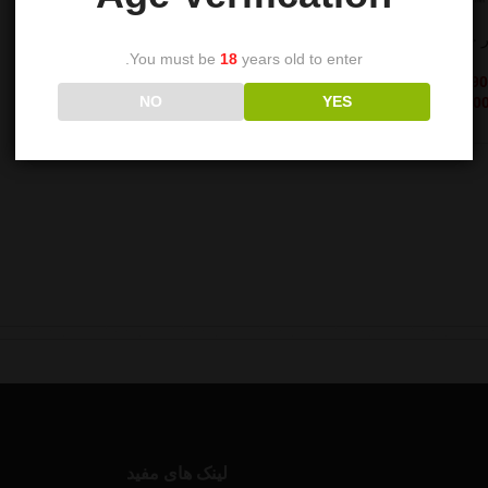
 چرم کروکدیل
You must be
18
years old to enter.
2,9
تومان
–
NO
YES
5,90
تومان
لینک های مفید