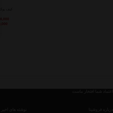
کیف پوکر
00,000
0,000
اعتماد شما افتخار ماست
درباره فروشینا
نوشته های اخیر