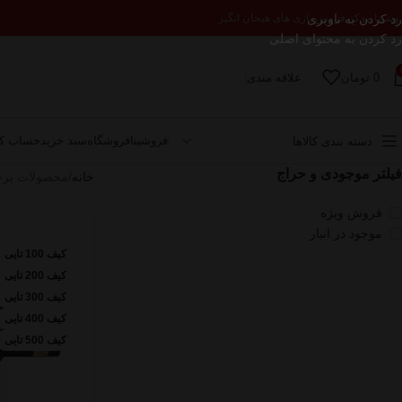
رد کردن به ناوبری
وشینا مرکز فروش بازی های هیجان انگیز
رد کردن به محتوای اصلی
0
تومان
علاقه مندی
فروشینا
فروشگاه
سبد خرید
حساب کا
دسته بندی کالاها
فیلتر موجودی و حراج
خانه
محصولات برچ
فروش ویژه
موجود در انبار
کیف 100 تایی
کیف 200 تایی
کیف 300 تایی
کیف 400 تایی
کیف 500 تایی