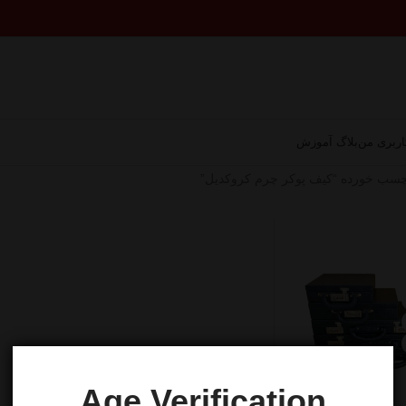
ربری من
بلاگ آموزش
سب خورده “کیف پوکر چرم کروکدیل”
Age Verification