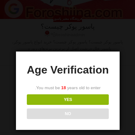
فروشگاه معتبر پاسور
پاسور پوکر چیست؟
0
foroshinaadmin
پاسور پوکر چیست؟ پاسور پوکر چیست؟ خرید انواع پاسور پوکر،
پاسور خال درشت اصل از برترین برندهای روز د...
ادامه مطلب
Age Verification
You must be
18
years old to enter.
YES
NO