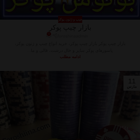
چیپ و ژتون پوکر
بازار چیپ پوکر
0
foroshinaadmin
بازار چیپ پوکر بازار چیپ پوکر، خرید انواع چیپ و ژتون پوکر،
پاسورهای پوکر سایز و خال درشت، قالی و ما...
ادامه مطلب
11
مارس