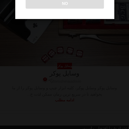
NO
وسایل پوکر
وسایل پوکر
0
foroshinaadmin
وسایل پوکر وسایل پوکر، کلیه ابزار چیپ و وسایل پوکر را از ما
بخواهید تا در سریع ترین زمان ممکن لذت خ...
ادامه مطلب
اعتماد شما افتخار ماست