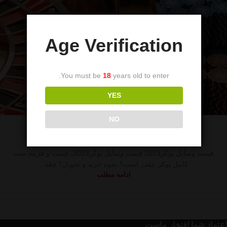
Age Verification
You must be
18
years old to enter.
YES
وسایل پوکر
NO
قیمت وسایل پوکر2023
0
foroshinaadmin
قیمت وسایل پوکر2023 قیمت وسایل پوکر2023، قیمت و هزینه ست
کامل پوکر چقدر است؟ نحوه خرید و تحویل؟ چقد...
ادامه مطلب
اعتماد شما افتخار ماست