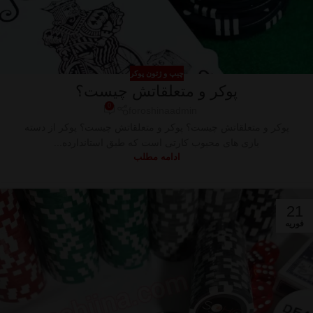
چیپ و ژتون پوکر
پوکر و متعلقاتش چیست؟
0
foroshinaadmin
پوکر و متعلقاتش چیست؟ پوکر و متعلقاتش چیست؟ پوکر از دسته
بازی های محبوب کارتی است که طبق استاندارده...
ادامه مطلب
21
فوریه