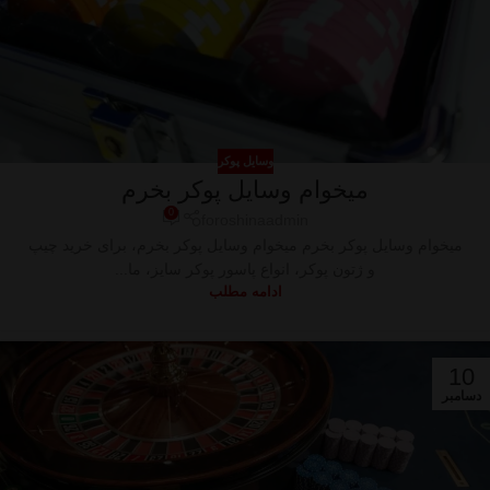
وسایل پوکر
میخوام وسایل پوکر بخرم
0
foroshinaadmin
میخوام وسایل پوکر بخرم میخوام وسایل پوکر بخرم، برای خرید چیپ
و ژتون پوکر، انواع پاسور پوکر سایز، ما...
ادامه مطلب
10
دسامبر