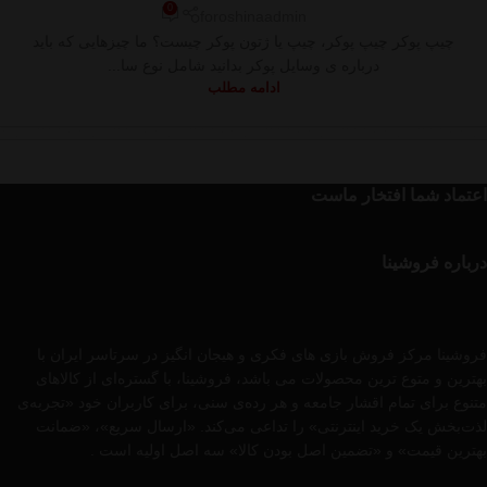
0
foroshinaadmin
چیپ پوکر چیپ پوکر، چیپ یا ژتون پوکر چیست؟ ما چیزهایی که باید
درباره ی وسایل پوکر بدانید شامل نوع سا...
ادامه مطلب
اعتماد شما افتخار ماست
درباره فروشینا
فروشینا مرکز فروش بازی های فکری و هیجان انگیز در سرتاسر ایران با
بهترین و متوع ترین محصولات می باشد، فروشینا، با گستره‌ای از کالاهای
متنوع برای تمام اقشار جامعه و هر رده‌ی سنی، برای کاربران خود «تجربه‌ی
لذت‌بخش یک خرید اینترنتی» را تداعی می‌کند. «ارسال سریع»، «ضمانت
بهترین قیمت» و «تضمین اصل بودن کالا» سه اصل اولیه است .