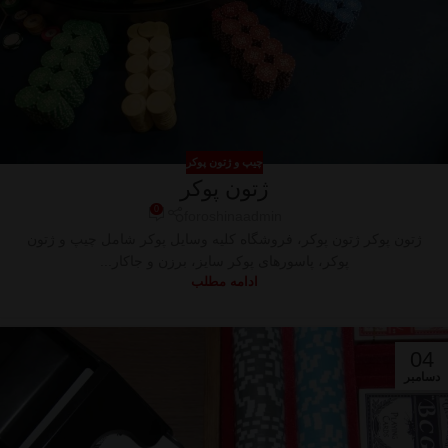
چیپ و ژتون پوکر
ژتون پوکر
0
foroshinaadmin
ژتون پوکر ژتون پوکر، فروشگاه کلیه وسایل پوکر شامل چیپ و ژتون
پوکر، پاسورهای پوکر سایز، برزن و جاکار...
ادامه مطلب
04
دسامبر