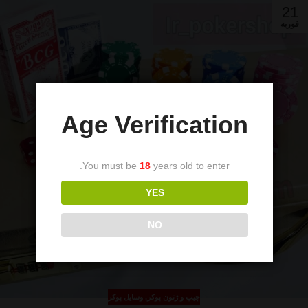
21
فوریه
Age Verification
You must be
18
years old to enter.
YES
NO
چیپ و ژتون پوکر
,
وسایل پوکر