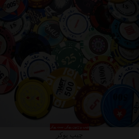
چیپ و ژتون پوکر
,
ست پوکر
چیپ پوکر