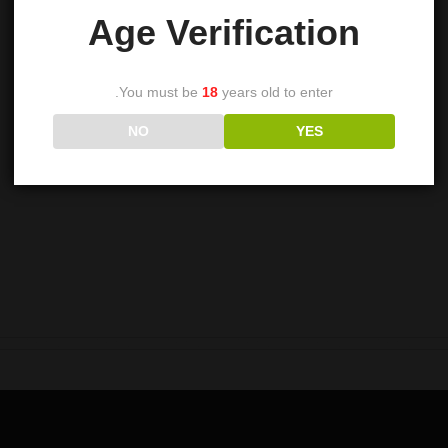
Age Verification
You must be
18
years old to enter.
NO
YES