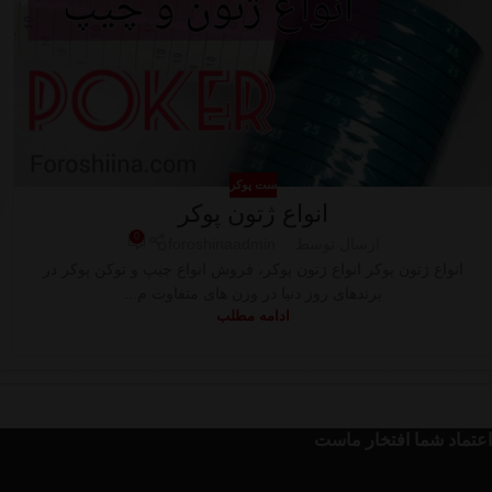
ست پوکر
انواع ژتون پوکر
0
ارسال توسط
foroshinaadmin
انواع ژتون پوکر انواع ژتون پوکر، فروش انواع چیپ و توکن پوکر در
برندهای روز دنیا در وزن های متفاوت م...
ادامه مطلب
اعتماد شما افتخار ماست