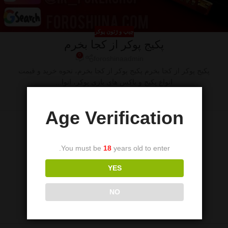
چیپ و ژتون پوکر
پکیج پوکر از کجا بخرم
0
foroshinaadmin
پکیج پوکر از کجا بخرم پکیج پوکر از کجا بخرم، نحوه خرید و قیمت
انواع پکیج و باکس های بازی پوکر، انوا...
ادامه مطلب
Age Verification
You must be
18
years old to enter.
YES
NO