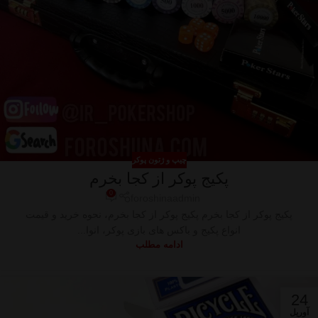
چیپ و ژتون پوکر
پکیج پوکر از کجا بخرم
0
foroshinaadmin
پکیج پوکر از کجا بخرم پکیج پوکر از کجا بخرم، نحوه خرید و قیمت
انواع پکیج و باکس های بازی پوکر، انوا...
ادامه مطلب
24
آوریل