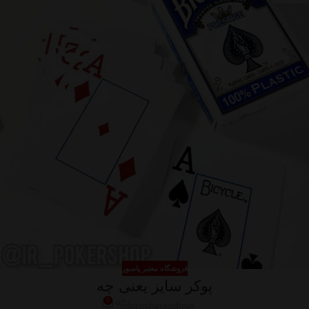
فروشگاه معتبر پاسور
پوکر سایز یعنی چه
0
foroshinaadmin