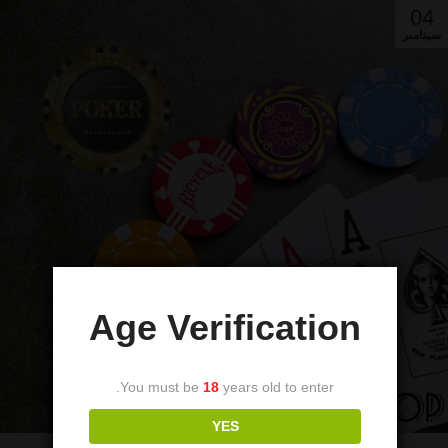
04
سپتامبر
Age Verification
You must be
18
years old to enter.
YES
چیپ و ژتون پوکر
,
وسایل پوکر