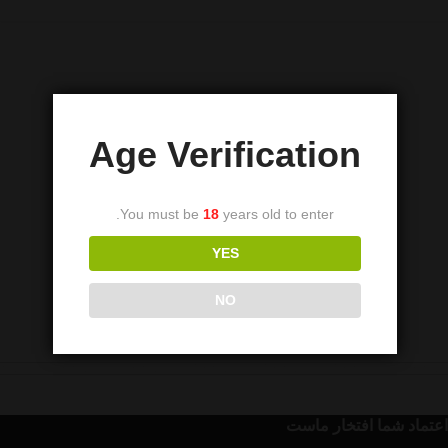
Age Verification
You must be
18
years old to enter.
YES
NO
اعتماد شما افتخار ماست