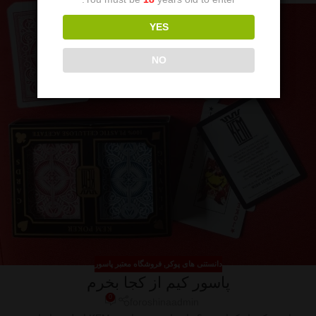
YES
NO
دانستنی های پوکر
,
فروشگاه معتبر پاسور
پاسور کیم از کجا بخرم
0
foroshinaadmin