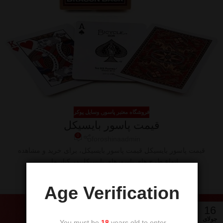
فروشگاه معتبر پاسور
,
وسایل پوکر
قیمت پاسور بایسیکل
0
foroshinaadmin
قیمت پاسور بایسیکل قیمت پاسور بایسیکل، برای خرید و مشاهده
انواع طرح های پاسورهای بایسیکل در کنار ما...
ادامه مطلب
Age Verification
16
جولای
You must be
18
years old to enter.