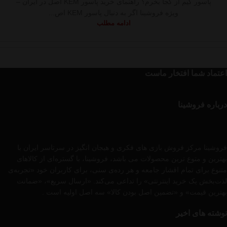
پاسور کیم از کجا بخرم؟ راهنمای خرید پاسور KEM اصل در ایران –
ویژه فروشینا اگر به دنبال پاسور KEM اص...
ادامه مطلب
اعتماد شما افتخار ماست
درباره فروشینا
فروشینا مرکز فروش بازی های فکری و هیجان انگیز در سرتاسر ایران با
بهترین و متوع ترین محصولات می باشد، فروشینا، با گستره‌ای از کالاهای
متنوع برای تمام اقشار جامعه و هر رده‌ی سنی، برای کاربران خود «تجربه‌ی
لذت‌بخش یک خرید اینترنتی» را تداعی می‌کند. «ارسال سریع»، «ضمانت
بهترین قیمت» و «تضمین اصل بودن کالا» سه اصل اولیه است .
نوشته های اخیر