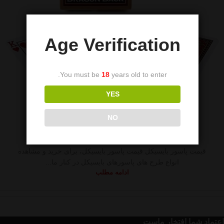
Age Verification
You must be
18
years old to enter.
YES
فروشگاه معتبر پاسور
,
وسایل پوکر
NO
قیمت پاسور بایسیکل
0
foroshinaadmin
قیمت پاسور بایسیکل قیمت پاسور بایسیکل، برای خرید و مشاهده
انواع طرح های پاسورهای بایسیکل در کنار ما...
ادامه مطلب
اعتماد شما افتخار ماست