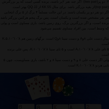
۲: دو پر(two pair): اگر چند نفر ۲پر باشند، برنده کسی است که پر بزرگترش
(top pair)از بقیه بزرگتر باشد. برای مثال KK 55 از QQ JJ بهتر است.
اگر دو نفر دو پر یکسان باشند: در این حالت مسلماً ۴ برگ از ۵ برگ انتخابی
هر نفر مشخص شده است و یکسان است، پس برگ پنجم هرکس بزرگتر باشد
برنده است، و اگر بزرگترین برگ، روی زمین باشد، بازی مساوی است و پولی
که وسط است، بین افراد مساوی تقسیم می‌شود.
مثال:دست علی ۸وA و دست سینا ۸وQ است. برگهای زمین هم ۱۰٬۱۰٬۸،K،۵
است.
۵ تای علی ۱۰٬۱۰٬۸٬۸،A است و ۵ تای سینا ۱۰٬۱۰٬۸٬۸،K، پس علی برنده
است.
ولی اگر دست علی ۸ و ۹ و دست سینا ۸ و ۲ باشد، بازی مساویست، چون ۵
تایی هردو ۱۰٬۱۰٬۸٬۸،K است.