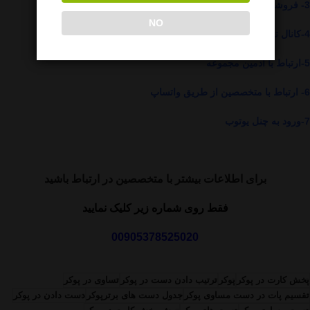
3-
فروشگاه رسمی ما
NO
4-
کانال تلگرام ما
5-
ارتباط با ادمین مجموعه
6-
ارتباط با متخصصین از طریق واتساپ
7-
ورود به چنل یوتوب
برای اطلاعات بیشتر با متخصصین در ارتباط باشید
فقط روی شماره زیر کلیک نمایید
00905378525020
پخش کارت در پوکر
پوکر
ترتیب دادن دست در پوکر
تساوی در پوکر
تقسیم پات در دست مساوی پوکر
جدول دست های برترپوکر
دست دادن در پوکر