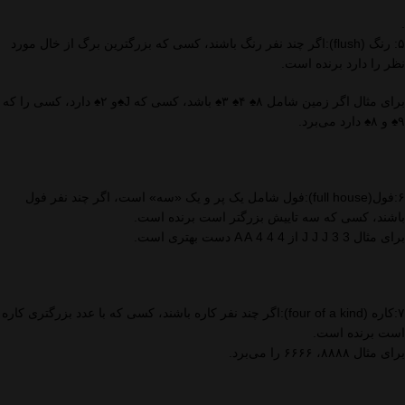
.
۵: رنگ (flush):اگر چند نفر رنگ باشند، کسی که بزرگترین برگ از خال مورد
نظر را دارد برنده است.
برای مثال اگر زمین شامل ۸♠ ۴♠ ۳♠ باشد، کسی که J♠و ۲♠ دارد، کسی را که
۹♠ و ۸♠ دارد می‌برد.
۶:فول(full house):فول شامل یک پر و یک «سه» است، اگر چند نفر فول
باشند، کسی که سه تاییش بزرگتر است برنده است.
برای مثال J J J 3 3 از 4 4 4 A A دست بهتری است.
۷:کاره (four of a kind):اگر چند نفر کاره باشند، کسی که با عدد بزرگتری کاره
است برنده است.
برای مثال ۸۸۸۸، ۶۶۶۶ را می‌برد.