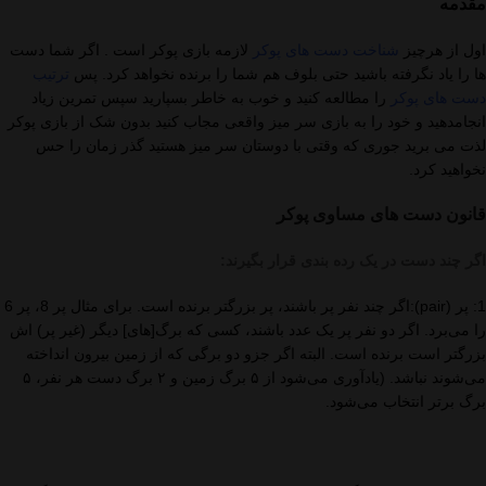
مقدمه
اول از هرچیز
شناخت دست های پوکر
لازمه بازی پوکر است . اگر شما دست
ها را یاد نگرفته باشید حتی بلوف هم شما را برنده نخواهد کرد. پس
ترتیب
دست های پوکر
را مطالعه کنید و خوب به خاطر بسپارید سپس تمرین زیاد
انجامدهید و خود را به بازی سر میز واقعی مجاب کنید بدون شک از بازی پوکر
لذت می برید جوری که وقتی با دوستان سر میز هستید گذر زمان را حس
نخواهید کرد.
قانون دست های مساوی پوکر
اگر چند دست در یک رده بندی قرار بگیرند:
1: پر (pair):اگر چند نفر پر باشند، پر بزرگتر برنده است. برای مثال پر 8، پر 6
را می‌برد. اگر دو نفر پر یک عدد باشند، کسی که برگ[های] دیگر (غیر پر) اش
بزرگتر است برنده است. البته اگر جزو دو برگی که از زمین بیرون انداخته
می‌شوند نباشد. (یادآوری می‌شود از ۵ برگ زمین و ۲ برگ دست هر نفر، ۵
برگ برتر انتخاب می‌شود.