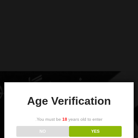
Age Verification
You must be
18
years old to enter.
NO
YES