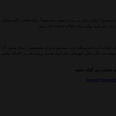
 تحویل؟ چقدر زمان می برد تا تحویل داده شود؟ برای شناخت کلیه وسایل پوک
را در حین بازی پوکر، برای شما و خانواده رقم بزنیم.
گرام انتخاب کرده (فروشگاه خرید مستقیم) و برای متخصصین ارسال نمایید. اگر 
حومه هستید محصول شما همان روز و کمتر از چند ساعت در
شماره زیر کلیک نمایید
009053785250