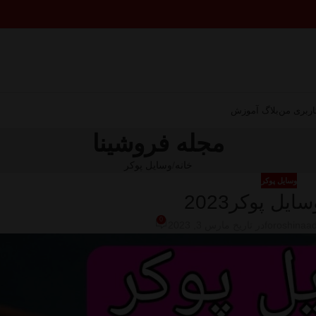
ربری من
بلاگ آموزش
مجله فروشینا
خانه
وسایل پوکر
وسایل پوکر
یل پوکر2023
0
foroshinaa
در تاریخ مارس 3, 2023