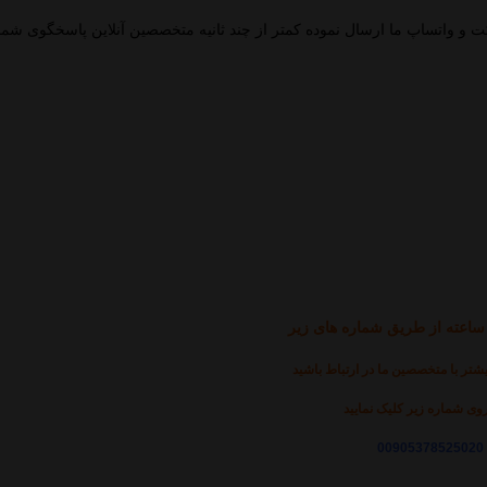
ت و واتساپ ما ارسال نموده کمتر از چند ثانیه متخصصین آنلاین پاسخگوی شما 
شتر با متخصصین ما در ارتباط باشید
ی شماره زیر کلیک نمایید
00905378525020