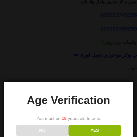
صصین ما از طریق پیامک واتساپ
00905374525
00905378525
واتساپ بزن روش⇑
 خودت.
Age Verification
You must be
18
years old to enter.
NO
YES