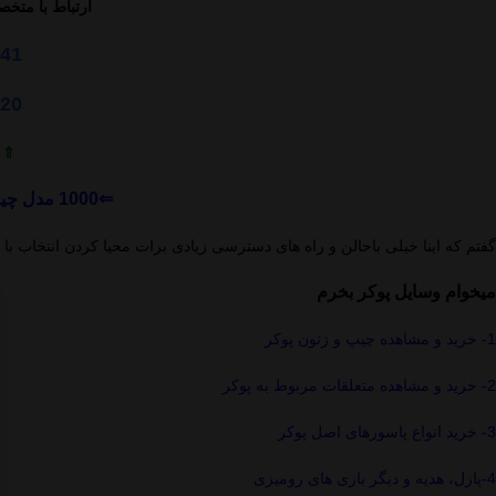
ارتباط با متخ
641
020
⇑ 
⇐1000 مدل چیپ پوکر موجود و تحویل فوری ⇒
گفتم که اینا خیلی باحالن و راه های دسترسی زیادی برات محیا کردن انتخاب با
میخوام وسایل پوکر بخرم
1- خرید و مشاهده چیپ و ژتون پوکر
2- خرید و مشاهده متعلقات مربوط به پوکر
3- خرید انواع پاسورهای اصل پوکر
4-پازل، هدیه و دیگر بازی های رومیزی