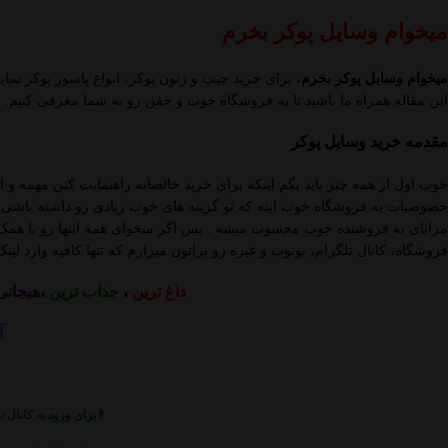
میخوام وسایل پوکر بخرم
میخوام وسایل پوکر بخرم،
برای خرید چیپ و ژتون پوکر، انواع پاسور پوکر سایز
این مقاله همراه ما باشید تا یه فروشگاه خوب و خفن رو به شما معرفی کنیم. 
مقدمه خرید وسایل پوکر
خوب اول از همه چیز باید بگم اینکه برای خرید خالصانه راهنمایت کنن مهمه و ا
خصوصیات یه فروشگاه خوب اینه که تو گزینه های خوب زیادی رو داشته باشی.
مزایای یه فروشنده خوب محسوب میشه . پس اگر میخوای همه اینها رو با همک
فروشگاه، کانال تلگرام، یوتوب و غیره رو براتون میزارم که تنها کافیه وارد لین
داغ ترین
،
جذاب ترین
،
هیجانی
آ
⇑برای ورود به کانال 