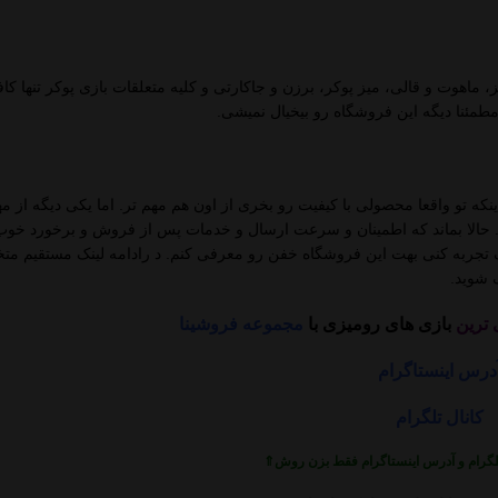
، ماهوت و قالی، میز پوکر، برزن و جاکارتی و کلیه متعلقات بازی پوکر تنها کاف
مطمئنا دیگه این فروشگاه رو بیخیال نمیشی.
ینکه تو واقعا محصولی با کیفیت رو بخری از اون هم مهم تر. اما یکی دیگه از م
 حالا بماند که اطمینان و سرعت ارسال و خدمات پس از فروش و برخورد خوب 
 تجربه کنی بهت این فروشگاه خفن رو معرفی کنم. د رادامه لینک مستقیم م
ک شوید.
 ترین
بازی های رومیزی با
مجموعه فروشینا
درس اینستاگرام
کانال تلگرام
تلگرام و آدرس اینستاگرام فقط بزن روش⇑