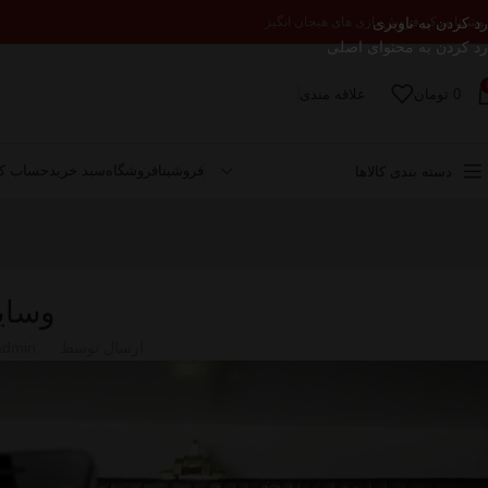
رد کردن به ناوبری
وشینا مرکز فروش بازی های هیجان انگیز
رد کردن به محتوای اصلی
0
تومان
علاقه مندی
فروشینا
فروشگاه
سبد خرید
حساب کا
دسته بندی کالاها
وسای
ارسال توسط
admin