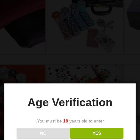
Age Verification
You must be
18
years old to enter.
NO
YES