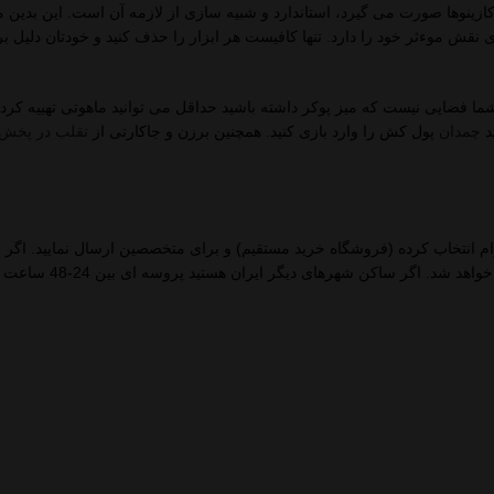
ازینوها صورت می گیرد، استاندارد و شبیه سازی از لازمه آن است. این بدین م
ی نقش موءثر خود را دارد. تنها کافیست هر ابزار را حذف کنید و خودتان دلیل ب
شما فضایی نیست که میز پوکر داشته باشید حداقل می توانید ماهوتی تهییه کرد
ید
چمدان
پول کش را وارد بازی کنید. همچنین برزن و جاکارتی از
تقلب در پخش
رام انتخاب کرده (فروشگاه خرید مستقیم) و برای متخصصین ارسال نمایید. اگر 
حوحه هستید محصول شما همان روز و کمتر از چند ساعت د