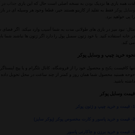
لذت همه بازی ها نزدیک
بودن
به نسخه اصلی است حال که این بازی
جذاب
در ک
وسایل پوکر
فقط به تقلید از کازینو هستند خیر، قطعا وجود هر وسیله ای در باز
را پی خواهید برد.
مثال: نبود میز در بازی های طولانی مدت به شما آسیب وارد میکند. اگر فضای 
در خانه استفاده کنید. یا خود ژتون سمبل پول را دارد اگر ژتون ها نباشند شما با
می کند.
نحوه خرید چیپ و وسایل پوکر
تنها کافیست
پکیج
و محصول خود را از فروشگاه، کانال تلگرام و یا پیج اینستاگ
داشته باشید.
قیمت وسایل پوکر
1- قیمت و خرید چیپ و ژتون پوکر
2- قیمت و خرید پاسور و کارت مخصوص پوکر (پوکر سایز)
3- قیمت و خرید برزن و جاکارتی پاسور