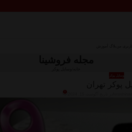
ربری من
بلاگ آموزش
مجله فروشینا
خانه
وسایل پوکر
وسایل پوکر
ل پوکر تهران
0
foroshina
در تاریخ آگوست 15, 2024