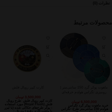
نظرات (0)
محصولات مرتبط
ماهوت پوکر گرد 150 سانتی‌متر |
کارت کیپر رویال فلش
رومیزی تگزاس هولدم حرفه‌ای
3,500,000
تومان
کارت کیپر رویال فلش
طرح رویال
6,500,000
تومان
فلش (Royal Flush)
مورد استفاده
خرید ماهوت پوکر گرد تگزاس
: پوکر
طرح‌های حکاکی شده (با لیزر
هولدم 150 سانتی‌متر
طرح: تگزاس
یا ماشین‌کاری دقیق)
متریال :