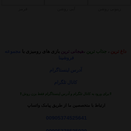
زیتونی روشن
آبی روشن
قرمز
داغ ترین
،
جذاب ترین
،
هیجانی ترین
بازی های رومیزی با
مجموعه
فروشینا
آدرس اینستاگرام
کانال تلگرام
⇑برای ورود به کانال تلگرام و آدرس اینستاگرام فقط بزن روش⇑
ارتباط با متخصصین ما از طریق پیامک واتساپ
00905374525641
00905378525020