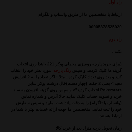
راه اول
ارتباط با متخصصین ما از طریق واتساپ و تلگرام
00905378525020
راه دوم
نکته :
(برای خرید پارچه رومیزی مخملی پوکر 221 ،
ابتدا روی انتخاب
گزینه ها کلیک کرده.. و سپس
رنگ پارچه
مورد نظر خود را انتخاب
کنید و
بعد روی تعداد کلیک کرده.. مثلا : اگر تعداد را به 2 افزایش
دهید > یعنی 2 جفت (چهار دست)خال درشت پوکر سایز
Pokerstars انتخاب کردید”< و سپس روی گزینه افزودن به سبد
خرید و تسویه حساب کلیک نمایید حالا آدرس و شماره تماس
(واتساپ یا تلگرام) را به دقت یادداشت نمایید و سپس سفارش
خود را ثبت نمایید، متخصصین ما جهت ارائه خدمات بهتر با شما در
ارتباط هستند.
زمان تحویل درب منزل بعد از خرید کالا