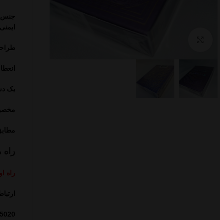
جنس و
ایمنی
بزرگنمایی تصویر
طراحی
انعطا
یک د
مخصوص
مطاب
راه 
راه او
ارتبا
5020