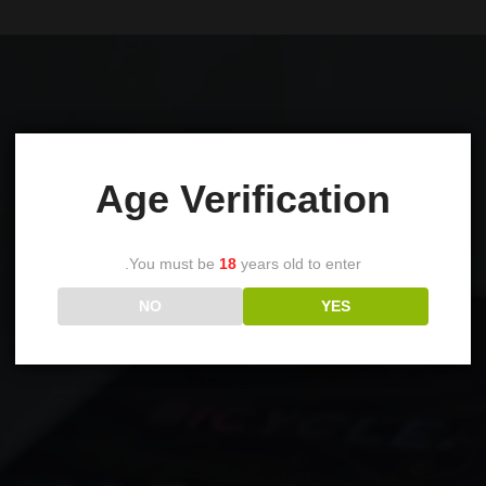
Age Verification
You must be
18
years old to enter.
NO
YES