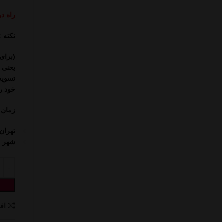
راه د
نکته :
(برای 
تسویه
خود را
زمان ت
تهران
شهر و است
اف