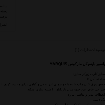
شناس
دسته:
برچس
اشترا
توضیحات
نظرات (1)
پاسور بایسیکل مارکوس MARQUIS
سایز کارت (پوکر سایز)
ساخته آمریکا
جنس ورق کتان چاپ شده با جوهرهای غیر سمی و گیاهی برای محدود کردن ا
طراحی خاص بین جبهه میان بازیکنان را شبیه سازی میکند
انعطاف پذیر و نقاشی لیزری
یک دست
مخصوص پوکر – بلکجک – شلم – حکم و ..