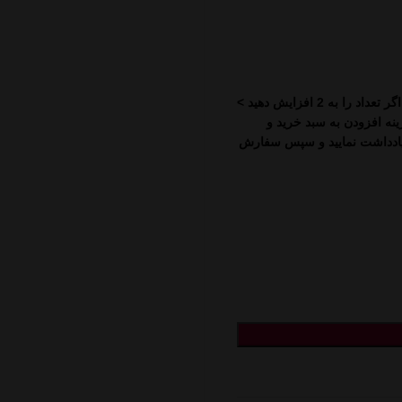
ابتدا روی تعداد کلیک کرده.. مثلا : اگر تعداد را به 2 افزایش دهید >
د”< و سپس روی گزینه افزودن به سبد خرید و
 یادداشت نمایید و سپس سفارش