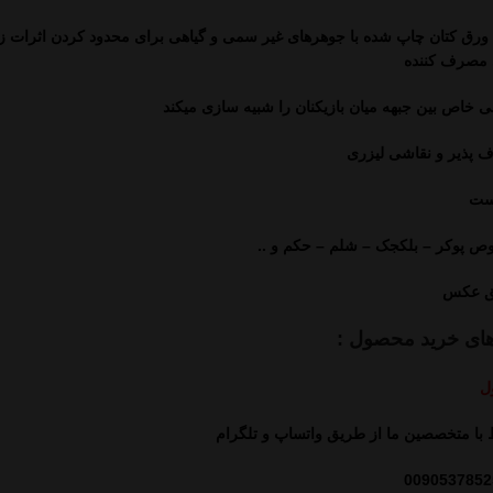
رق کتان
چاپ شده با جوهرهای غیر سمی و گیاهی برای محدود کردن اثرات 
 مصرف کننده
 خاص بین جبهه میان بازیکنان را شبیه سازی میکند
ف پذیر و نقاشی لیزری
ست
 پوکر – بلکجک – شلم – حکم و ..
ق عکس
های خرید محصول :
ل
ط با متخصصین ما از طریق واتساپ و تلگرام
0090537852