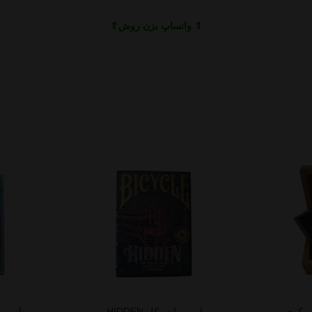
⇑ واتساپ بزن روش⇑
پوکری
پاسور بایسیکل HIDDEN
پاسور بای