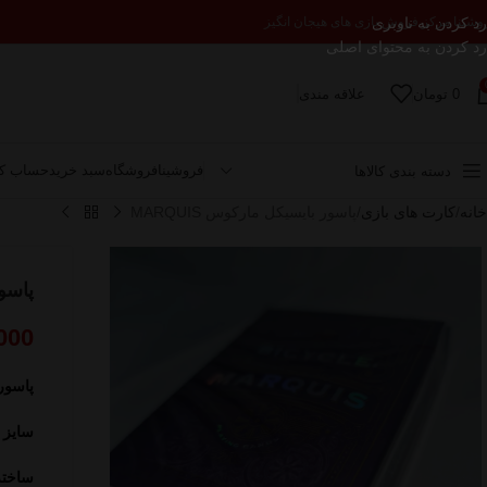
رد کردن به ناوبری
وشینا مرکز فروش بازی های هیجان انگیز
رد کردن به محتوای اصلی
0
تومان
علاقه مندی
فروشینا
فروشگاه
سبد خرید
حساب کا
دسته بندی کالاها
خانه
کارت های بازی
پاسور بایسیکل مارکوس MARQUIS
پاسور
000
پاسور ب
سایز 
ساخته