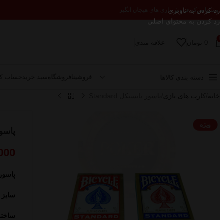
رد کردن به ناوبری
وشینا مرکز فروش بازی های هیجان انگیز
رد کردن به محتوای اصلی
0
تومان
علاقه مندی
فروشینا
فروشگاه
سبد خرید
حساب کا
دسته بندی کالاها
خانه
کارت های بازی
پاسور بایسیکل Standard
ویژه
پاسور ب
000
پاسور با
سایز 
ساخته