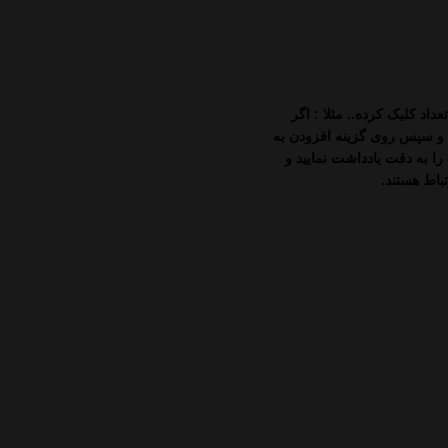
د کلیک کرده.. مثلا : اگر
 پاسور بایسیکل Standard انتخاب کردید”< و سپس روی گزینه افزودن به
ا به دقت یادداشت نمایید و
باط هستند.