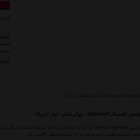
اف
شناس
دسته:
برچس
اشترا
توضیحات
توضیحات تکمیلی
نظرات (1)
پاسور بایسیکل Standard – پوکر سایز، اصل آمریکا
پاسور Bicycle Standard یک کارت اورجینال ساخت آمریکا اس
مصرف‌کننده تضمین شود و هم اثرات زیست‌محیطی کاهش یابد.