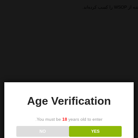
ده‌اند.
Age Verification
You must be
18
years old to enter.
NO
YES