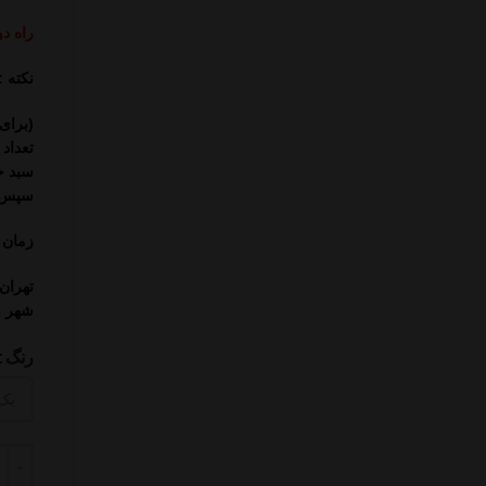
راه د
نکته :
(برای خ
سبد خ
سپس س
زمان ت
تهران
شهر و است
رنگ