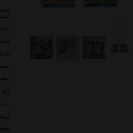
جنس و
ایمنی
بزرگنمایی تصویر
طراحی 
انعطا
یک دس
مخصوص
مطاب
راه 
راه او
ارتبا
5020