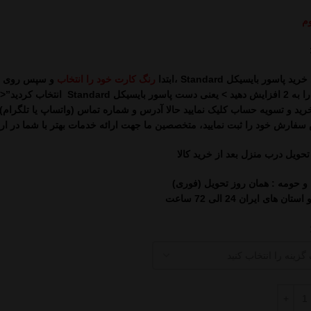
وم
رید پاسور بایسیکل Standard ،
ابتدا
رنگ کارت خود را انتخاب
و سپس روی تعدا
تعداد را به 2 افزایش دهید > یعنی دست
رید و تسویه حساب کلیک نمایید حالا آدرس و شماره تماس (واتساپ یا تلگرام) ر
فارش خود را ثبت نمایید، متخصصین ما جهت ارائه خدمات بهتر با شما در ارت
حویل درب منزل بعد از خرید کالا
 و حومه : همان روز تحویل (فوری)
ان های ایران 24 الی 72 ساعت