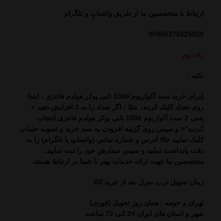
ارتباط با متخصصین ما از طریق واتساپ و تلگرام
00905378525020
راه دوم
نکته :
(برای خرید ست آکواریوم 1000 تایی پوکر هولدم فانتزی ،
ابتدا
روی تعداد کلیک کرده.. مثلا : اگر تعداد را به 2 افزایش دهید >
یعنی 2 ست آکواریوم 1000 تایی پوکر هولدم فانتزی انتخاب
کردید”< و سپس روی گزینه افزودن به سبد خرید و تسویه حساب
کلیک نمایید حالا آدرس و شماره تماس (واتساپ یا تلگرام) را به
دقت یادداشت نمایید و سپس سفارش خود را ثبت نمایید،
متخصصین ما جهت ارائه خدمات بهتر با شما در ارتباط هستند.
زمان تحویل درب منزل بعد از خرید کالا
تهران و حومه : همان روز تحویل (فوری)
شهر و استان های ایران 24 الی 72 ساعت