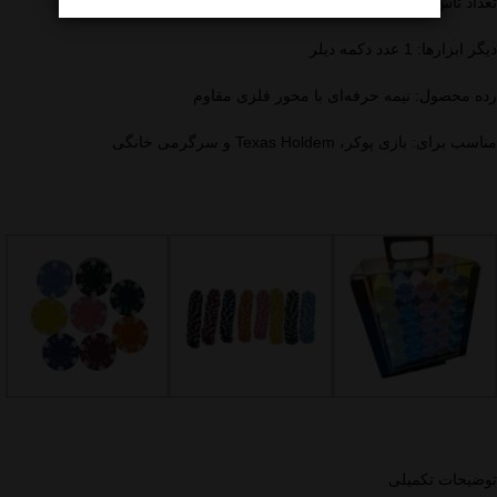
تعداد تاس: 5 عدد
دیگر ابزارها: 1 عدد دکمه دیلر
رده محصول: نیمه حرفه‌ای با محور فلزی مقاوم
مناسب برای: بازی پوکر، Texas Holdem و سرگرمی خانگی
توضیحات تکمیلی