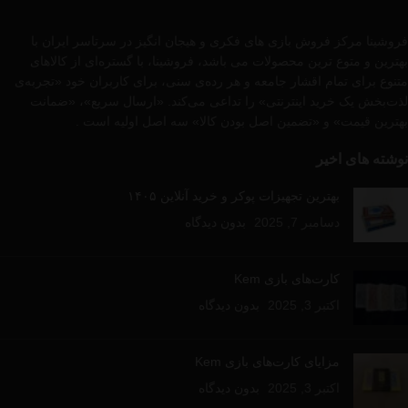
یعنی 2 ست ، چیپ پوکر هولدم
حالا آدرس و شماره تماس (واتساپ
بدون عدد 100تایی انتخاب کردید”<
یا تلگرام) را به دقت یادداشت
و سپس روی گزینه افزودن به سبد
نمایید و سپس سفارش خود را ثبت
فروشینا مرکز فروش بازی های فکری و هیجان انگیز در سرتاسر ایران با
خرید و تسویه حساب کلیک نمایید
نمایید، متخصصین ما جهت ارائه
حالا آدرس و شماره تماس (واتساپ
بهترین و متوع ترین محصولات می باشد، فروشینا، با گستره‌ای از کالاهای
خدمات بهتر با شما در ارتباط
یا تلگرام) را به دقت یادداشت
هستند.
زمان تحویل درب منزل بعد
نمایید و سپس سفارش خود را ثبت
متنوع برای تمام اقشار جامعه و هر رده‌ی سنی، برای کاربران خود «تجربه‌ی
از خرید کالا
تهران و حومه : همان
نمایید، متخصصین ما جهت ارائه
روز تحویل (فوری)
شهر و استان
لذت‌بخش یک خرید اینترنتی» را تداعی می‌کند. «ارسال سریع»، «ضمانت
خدمات بهتر با شما در ارتباط
های ایران 24 الی 72 ساعت
هستند.
زمان تحویل درب منزل بعد
بهترین قیمت» و «تضمین اصل بودن کالا» سه اصل اولیه است .
از خرید کالا
تهران و حومه : همان روز تحویل
(فوری)
نوشته های اخیر
شهر و استان های ایران 24 الی 72
ساعت
بهترین تجهیزات پوکر و خرید آنلاین ۱۴۰۵
دسامبر 7, 2025
بدون دیدگاه
کارت‌های بازی Kem
اکتبر 3, 2025
بدون دیدگاه
مزایای کارت‌های بازی Kem
اکتبر 3, 2025
بدون دیدگاه