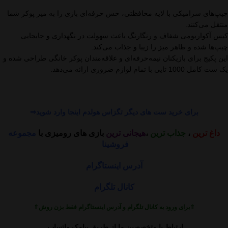
چیپ‌های سرامیکی با لایه محافظتی، حس حرفه‌ای بازی را به میز پوکر شما
منتقل می‌کنند.
کیس آکواریومی شفاف و رنگارنگ باعث سهولت در نگهداری و جابجایی
چیپ‌ها شده و ظاهر میز را زیبا و جذاب می‌کند.
این پکیج برای بازیکنان نیمه‌حرفه‌ای و علاقه‌مندان پوکر خانگی طراحی شده و
یک ست کامل 1000 تایی با تمام لوازم ضروری ارائه می‌دهد.
برای خرید ست های دیگر تگزاس هولدم اینجا وارد شوید⇒
داغ ترین
،
جذاب ترین
،
هیجانی ترین
بازی های رومیزی با
مجموعه
فروشینا
آدرس اینستاگرام
کانال تلگرام
⇑برای ورود به کانال تلگرام و آدرس اینستاگرام فقط بزن روش⇑
ارتباط با متخصصین ما از طریق پیامک واتساپ