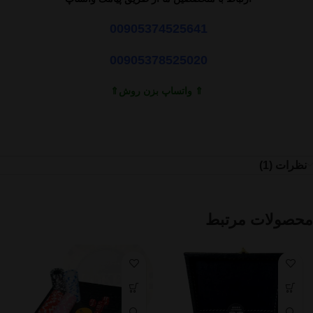
00905374525641
00905378525020
⇑ واتساپ بزن روش⇑
نظرات (1)
محصولات مرتبط