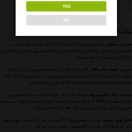
YES
NO
ویژگی‌های برجسته کارت‌های FADeS
طراحی منحصر به فرد و هنری
کارت‌های FADeS از طراحی‌های مدرن و
چشم‌نواز با ترکیب رنگ‌های تیره، هندسی و مینیمالیستی بهره می‌برند که حس
حرفه‌ای و لوکس به آن‌ها می‌دهد.
جنس و کیفیت چاپ عالی
کارت‌ها از کاغذ حرفه‌ای مخصوص بازی با روکش
مقاوم ساخته شده‌اند که در برابر خم شدن و رطوبت، دوام خوبی دارند. چاپ
با جزئیات بالا باعث شده تا هر کارت یک اثر هنری کوچک باشد.
مناسب برای کلکسیونرها
شما یک کارت‌باز حرفه‌ای باشید، چه کلکسیونری
خوش‌سلیقه، FADeS گزینه‌ای بی‌نقص است. طراحی منحصربه‌فرد، بسته‌بندی
خاص و کمیاب بودن، ارزش این کارت‌ها را دوچندان می‌کند.
تعداد تولید محدود
یعنی در مجموع تنها 500 بسته از این کارت‌ها در جهان وجود
دارد که آن‌ها را به یک آیتم کلکسیونی واقعی تبدیل می‌کند.