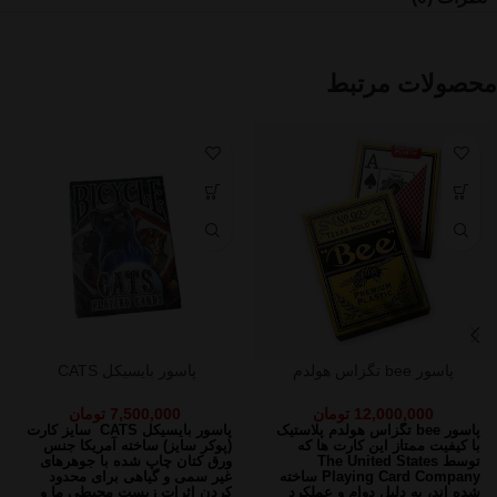
محصولات مرتبط
پاسور bee تگزاس هولدم
پاسور بایسیکل CATS
12,000,000
تومان
7,500,000
تومان
پاسور bee تگزاس هولدم پلاستیک
پاسور بایسیکل CATS
سایز کارت
با کیفیت ممتاز
این کارت ها که
(پوکر سایز)
ساخته آمریکا
جنس
توسط The United States
ورق کتان چاپ شده با جوهرهای
Playing Card Company ساخته
غیر سمی و گیاهی برای محدود
شده اند،
به دلیل دوام و عملکرد
کردن اثرات زیست محیطی ما و