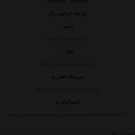
WhatsApp ,Telegram
راه های ارتباطی دیگر
آدمین
https://t.me/Del22222
کانال :
http://t.me/iranianpokershop
فروشگاه آنلاین ما
https://www.foroshiina.com/shop/
اینستاگرام ما
https://instagram.com/ir_pokershop?igshid=YmMyMTA2M2Y=
نظرات (0)