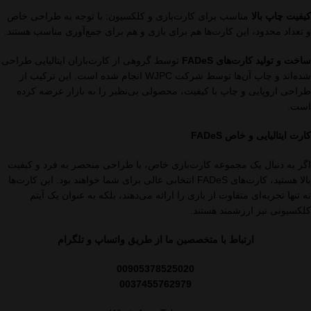
کیفیت چاپ بالا
مناسب برای کارت‌بازی و کلکسیون: با توجه به طراحی خاص
و تعداد محدود، این کارت‌ها هم برای بازی و هم برای جمع‌آوری مناسب هستند.
ساخت و تولید کارت‌های FADeS
توسط گروهی از کارت‌بازان ایتالیایی طراحی
شده‌اند و چاپ آن‌ها توسط شرکت WJPC انجام شده است. این ترکیب از
طراحی اروپایی و چاپ با کیفیت، محصولی بی‌نظیر را به بازار عرضه کرده
است.
کارت ایتالیایی و خاص FADeS
اگر به دنبال یک مجموعه کارت‌بازی خاص، با طراحی منحصر به فرد و کیفیت
بالا هستید، کارت‌های FADeS انتخابی عالی برای شما خواهند بود. این کارت‌ها
نه تنها تجربه‌ای متفاوت از بازی را ارائه می‌دهند، بلکه به عنوان یک آیتم
کلکسیونی نیز ارزشمند هستند.
ارتباط با متخصصین ما از طریق واتساپ و تلگرام
00905378525020
0037455762979